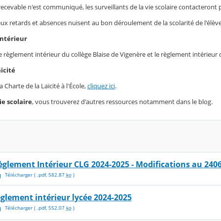
ecevable n'est communiqué, les surveillants de la vie scolaire contacteront
 retards et absences nuisent au bon déroulement de la scolarité de l'élève. 
intérieur
le règlement intérieur du collège Blaise de Vigenère et le règlement intérieur 
ïcité
 Charte de la Laïcité à l'École,
cliquez ici
.
ie scolaire
, vous trouverez d'autres ressources notamment dans le blog.
èglement Intérieur CLG 2024-2025 - Modifications au 240
Télécharger
( .
pdf
,
582.87
ko
)
églement intérieur lycée 2024-2025
Télécharger
( .
pdf
,
552.07
ko
)