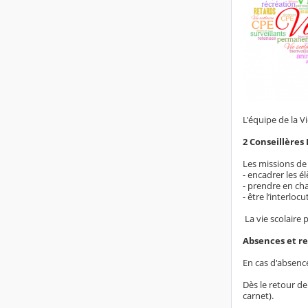
L'équipe de la V
2 Conseillères
Les missions de 
- encadrer les é
- prendre en cha
- être l’interloc
La vie scolaire 
Absences et r
En cas d'absence
Dès le retour de
carnet).