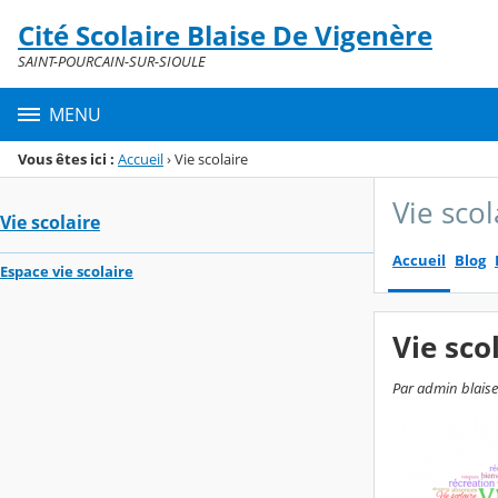
Panneau de gestion des cookies
Cité Scolaire Blaise De Vigenère
Menu de la rubrique
Contenu
SAINT-POURCAIN-SUR-SIOULE
MENU
Vous êtes ici :
Accueil
›
Vie scolaire
Vie scol
Vie scolaire
Accueil
Blog
Espace vie scolaire
Vie sco
Par admin blaise-