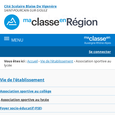
Panneau de gestion des cookies
Cité Scolaire Blaise De Vigenère
Menu de la rubrique
Contenu
SAINT-POURCAIN-SUR-SIOULE
MENU
Se connecter
Vous êtes ici :
Accueil
›
Vie de l'établissement
›
Association sportive au
lycée
Vie de l'établissement
Association sportive au collège
Association sportive au lycée
Foyer socio-éducatif (FSE)