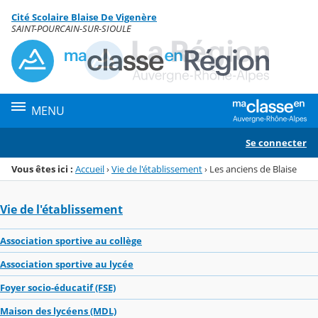
Panneau de gestion des cookies
Cité Scolaire Blaise De Vigenère
Menu de la rubrique
Contenu
SAINT-POURCAIN-SUR-SIOULE
MENU
Se connecter
Vous êtes ici :
Accueil
›
Vie de l'établissement
›
Les anciens de Blaise
Vie de l'établissement
Association sportive au collège
Association sportive au lycée
Foyer socio-éducatif (FSE)
Maison des lycéens (MDL)